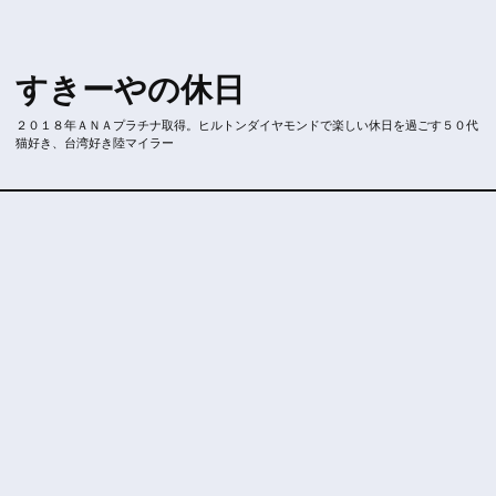
すきーやの休日
２０１８年ＡＮＡプラチナ取得。ヒルトンダイヤモンドで楽しい休日を過ごす５０代
猫好き、台湾好き陸マイラー