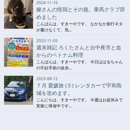
2024-11-16
嫁さんの怪我とその後。乗馬クラブ辞
めました
こんばんは、すきーやです。 なかなか旅行ネタ
が書けなくて、気…
2023-11-05
週末雑記 ろくたさんと台中夜市と血
からのベトナム料理
こんばんは、すきーやです。 今日ははるちゃん
の不妊手術の抜糸…
2023-08-12
７月 愛媛旅 (５) レンタカーで宇和島
城を攻めます。
こんにちは、すきーやです。 今週はお盆休みで
実家に帰省中です…